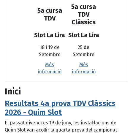
5a cursa
5a cursa
TDV
TDV
Clàssics
Slot La Lira
Slot La Lira
18 i 19 de
25 de
Setembre
Setembre
Més
Més
informació
informació
Inici
Resultats 4a prova TDV Clàssics
2026 - Quim Slot
El passat divendres 19 de juny, les instal·lacions de
Quim Slot van acollir la quarta prova del campionat