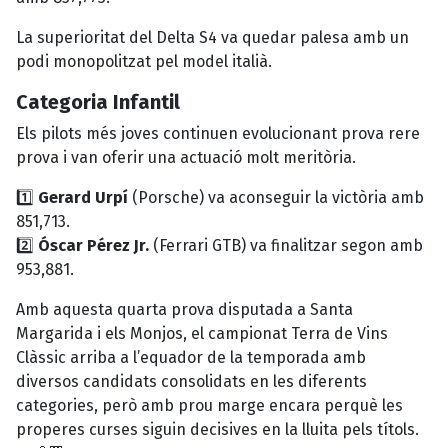
La superioritat del Delta S4 va quedar palesa amb un
podi monopolitzat pel model italià.
Categoria Infantil
Els pilots més joves continuen evolucionant prova rere
prova i van oferir una actuació molt meritòria.
1️⃣
Gerard Urpí
(Porsche) va aconseguir la victòria amb
851,713.
2️⃣
Óscar Pérez Jr.
(Ferrari GTB) va finalitzar segon amb
953,881.
Amb aquesta quarta prova disputada a Santa
Margarida i els Monjos, el campionat Terra de Vins
Clàssic arriba a l’equador de la temporada amb
diversos candidats consolidats en les diferents
categories, però amb prou marge encara perquè les
properes curses siguin decisives en la lluita pels títols.