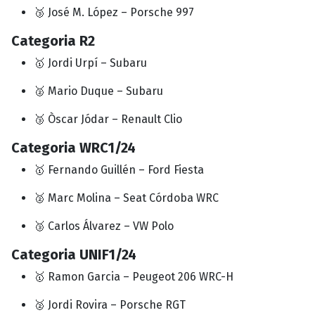
🥉 José M. López – Porsche 997
Categoria R2
🥇 Jordi Urpí – Subaru
🥈 Mario Duque – Subaru
🥉 Òscar Jódar – Renault Clio
Categoria WRC1/24
🥇 Fernando Guillén – Ford Fiesta
🥈 Marc Molina – Seat Córdoba WRC
🥉 Carlos Álvarez – VW Polo
Categoria UNIF1/24
🥇 Ramon Garcia – Peugeot 206 WRC-H
🥈 Jordi Rovira – Porsche RGT