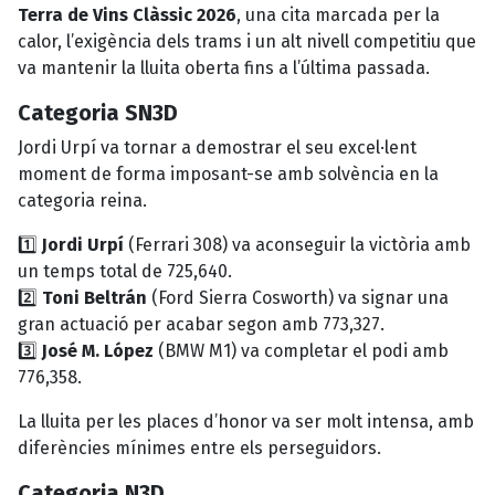
Terra de Vins Clàssic 2026
, una cita marcada per la
calor, l’exigència dels trams i un alt nivell competitiu que
va mantenir la lluita oberta fins a l’última passada.
Categoria SN3D
Jordi Urpí va tornar a demostrar el seu excel·lent
moment de forma imposant-se amb solvència en la
categoria reina.
1️⃣
Jordi Urpí
(Ferrari 308) va aconseguir la victòria amb
un temps total de 725,640.
2️⃣
Toni Beltrán
(Ford Sierra Cosworth) va signar una
gran actuació per acabar segon amb 773,327.
3️⃣
José M. López
(BMW M1) va completar el podi amb
776,358.
La lluita per les places d’honor va ser molt intensa, amb
diferències mínimes entre els perseguidors.
Categoria N3D