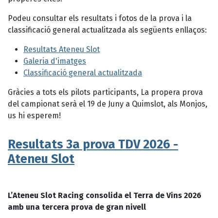
Podeu consultar els resultats i fotos de la prova i la
classificació general actualitzada als següents enllaços:
Resultats Ateneu Slot
Galeria d'imatges
Classificació general actualitzada
Gràcies a tots els pilots participants, La propera prova
del campionat serà el 19 de Juny a Quimslot, als Monjos,
us hi esperem!
Resultats 3a prova TDV 2026 -
Ateneu Slot
L’Ateneu Slot Racing consolida el Terra de Vins 2026
amb una tercera prova de gran nivell