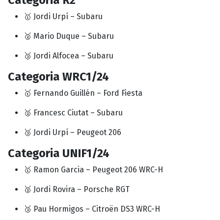
🥇 Jordi Urpí – Subaru
🥈 Mario Duque – Subaru
🥉 Jordi Alfocea – Subaru
Categoria WRC1/24
🥇 Fernando Guillén – Ford Fiesta
🥈 Francesc Ciutat – Subaru
🥉 Jordi Urpí – Peugeot 206
Categoria UNIF1/24
🥇 Ramon Garcia – Peugeot 206 WRC-H
🥈 Jordi Rovira – Porsche RGT
🥉 Pau Hormigos – Citroën DS3 WRC-H