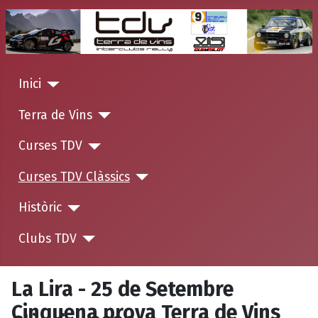
Inici
Terra de Vins
Curses TDV
Curses TDV Clàssics
Històric
Clubs TDV
La Lira - 25 de Setembre
Cinquena prova Terra de Vins