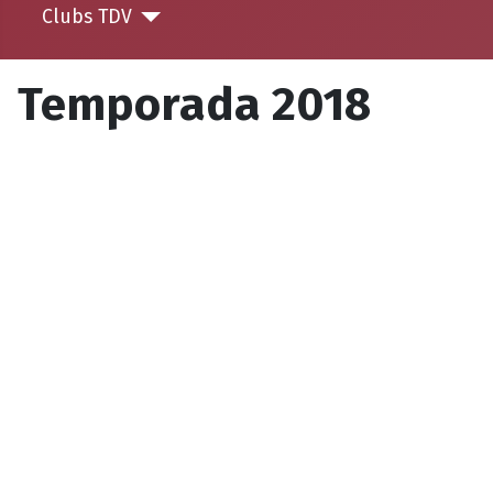
Clubs TDV
Temporada 2018