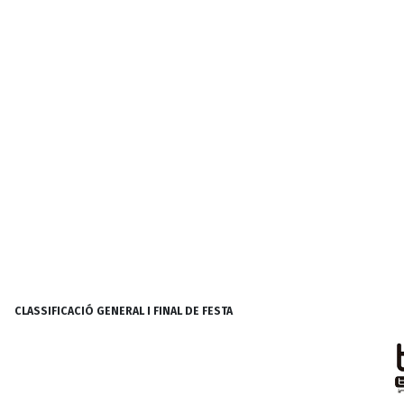
CLASSIFICACIÓ GENERAL I FINAL DE FESTA